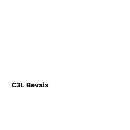
Club Nautique de Bevaix
C3L Bevaix
29-30 juin 2024